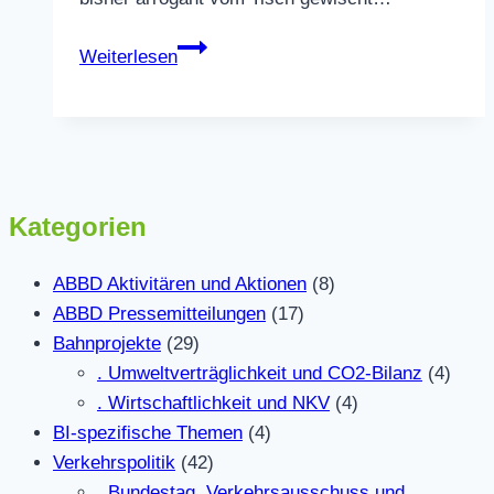
Die
Weiterlesen
Bahn
im
Haushaltsloch:
Verkehrswende
retten
Kategorien
–
sinnlose
ABBD Aktivitären und Aktionen
(8)
und
ABBD Pressemitteilungen
(17)
schädliche
Bahnprojekte
(29)
Projekte
. Umweltverträglichkeit und CO2-Bilanz
(4)
sofort
. Wirtschaftlichkeit und NKV
(4)
stoppen
BI-spezifische Themen
(4)
Verkehrspolitik
(42)
. Bundestag, Verkehrsausschuss und