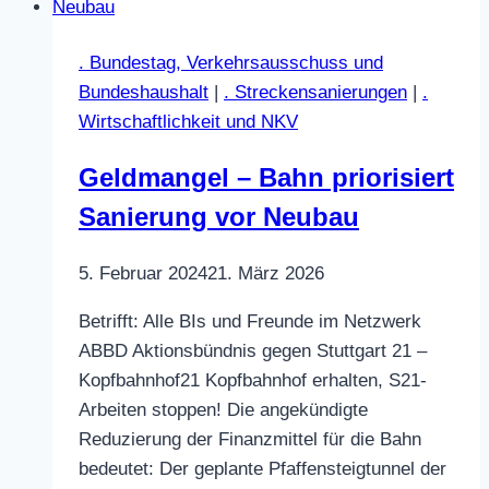
–
März
. Bundestag, Verkehrsausschuss und
2025:
Bundeshaushalt
|
. Streckensanierungen
|
.
Bundesweiter
Wirtschaftlichkeit und NKV
Aktionstag
„Für
Geldmangel – Bahn priorisiert
eine
Sanierung vor Neubau
bessere
Bahn!“
5. Februar 2024
21. März 2026
Betrifft: Alle BIs und Freunde im Netzwerk
ABBD Aktionsbündnis gegen Stuttgart 21 –
Kopfbahnhof21 Kopfbahnhof erhalten, S21-
Arbeiten stoppen! Die angekündigte
Reduzierung der Finanzmittel für die Bahn
bedeutet: Der geplante Pfaffensteigtunnel der