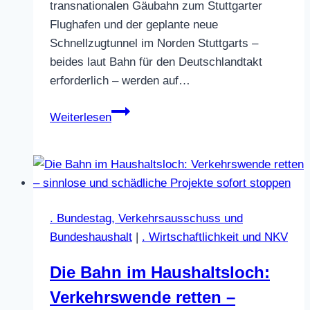
transnationalen Gäubahn zum Stuttgarter
Flughafen und der geplante neue
Schnellzugtunnel im Norden Stuttgarts –
beides laut Bahn für den Deutschlandtakt
erforderlich – werden auf…
Geldmangel
Weiterlesen
–
Bahn
priorisiert
Sanierung
vor
. Bundestag, Verkehrsausschuss und
Neubau
Bundeshaushalt
|
. Wirtschaftlichkeit und NKV
Die Bahn im Haushaltsloch:
Verkehrswende retten –