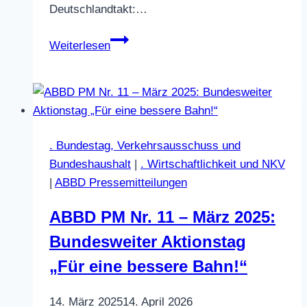
Deutschlandtakt:…
Hintergrund:
Weiterlesen
Einzelbeiträge
und
Dokumente
verlinkt
. Bundestag, Verkehrsausschuss und
Bundeshaushalt
|
. Wirtschaftlichkeit und NKV
|
ABBD Pressemitteilungen
ABBD PM Nr. 11 – März 2025:
Bundesweiter Aktionstag
„Für eine bessere Bahn!“
14. März 2025
14. April 2026