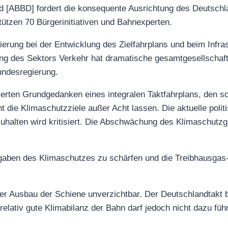
d [ABBD] fordert die konsequente Ausrichtung des Deutschla
ützen 70 Bürgerinitiativen und Bahnexperten.
ierung bei der Entwicklung des Zielfahrplans und beim Infr
ung des Sektors Verkehr hat dramatische gesamtgesellschaft
undesregierung.
ierten Grundgedanken eines integralen Taktfahrplans, den s
ht die Klimaschutzziele außer Acht lassen. Die aktuelle poli
uhalten wird kritisiert. Die Abschwächung des Klimaschutz
gaben des Klimaschutzes zu schärfen und die Treibhausgas-B
er Ausbau der Schiene unverzichtbar. Der Deutschlandtakt b
elativ gute Klimabilanz der Bahn darf jedoch nicht dazu fü